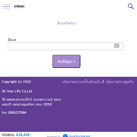
ลืมรหัสผ่าน
อีเมล
นโยบายความเป็นส่วนตัว
/
นโยบายทางธุรกิจ
Copyright (c) 2020
SK Inno Life Co.,Ltd
76 ซอยสะแกงาม35/2 ถนนพระราม2 แขวง
แสมดำ เขตบางขุนเทียน กทม 10150
โทร 0865077984
Visitors:
438,449