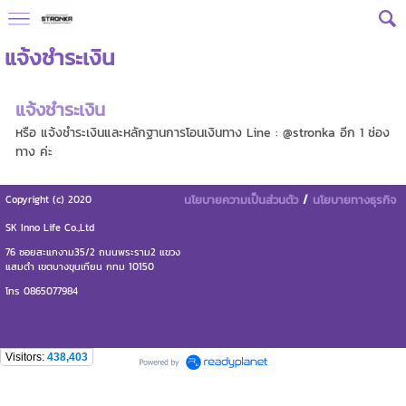
แจ้งชำระเงิน
แจ้งชำระเงิน
หรือ แจ้งชำระเงินและหลักฐานการโอนเงินทาง Line : @stronka อีก 1 ช่อง
ทาง ค่ะ
นโยบายความเป็นส่วนตัว
/
นโยบายทางธุรกิจ
Copyright (c) 2020
SK Inno Life Co.,Ltd
76 ซอยสะแกงาม35/2 ถนนพระราม2 แขวง
แสมดำ เขตบางขุนเทียน กทม 10150
โทร 0865077984
Visitors:
438,403